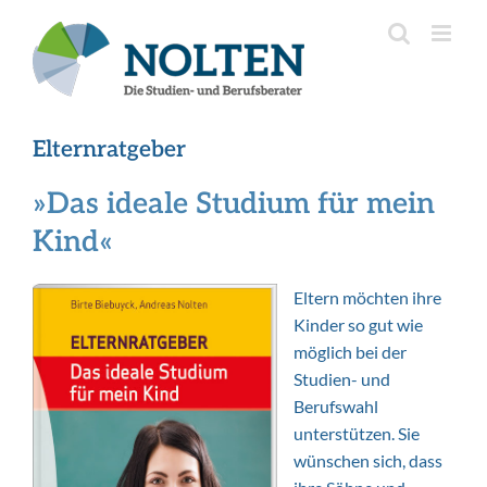
Inhalt
Zum
springen
Inhalt
springen
Elternratgeber
»Das ideale Studium für mein
Kind«
Eltern möchten ihre
Kinder so gut wie
möglich bei der
Studien- und
Berufswahl
unterstützen. Sie
wünschen sich, dass