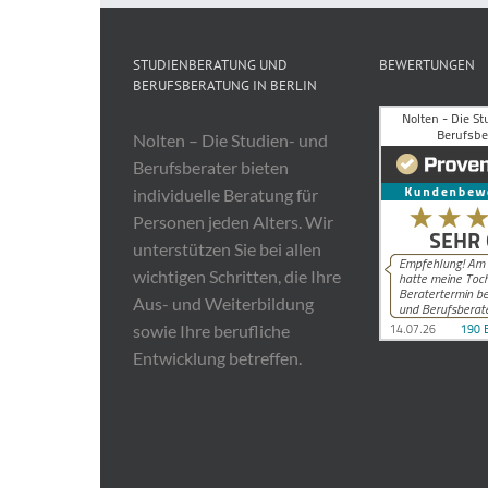
STUDIENBERATUNG UND
BEWERTUNGEN
BERUFSBERATUNG IN BERLIN
Nolten – Die Studien- und
Berufsberater bieten
individuelle Beratung für
Personen jeden Alters. Wir
unterstützen Sie bei allen
wichtigen Schritten, die Ihre
Aus- und Weiterbildung
sowie Ihre berufliche
Entwicklung betreffen.