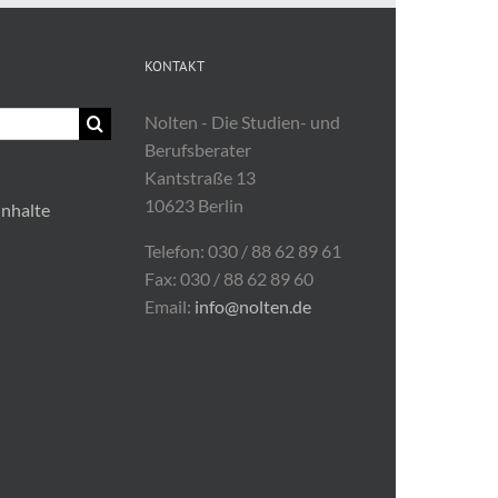
KONTAKT
Nolten - Die Studien- und
Berufsberater
Kantstraße 13
10623 Berlin
Inhalte
Telefon: 030 / 88 62 89 61
Fax: 030 / 88 62 89 60
Email:
info@nolten.de