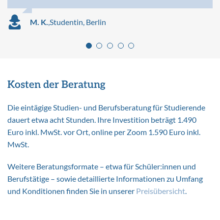
J. R.
,
Student, Potsdam
M. K.
T. H.
L. S.
S. W.
,
Absolventin, Hannover
,
Student, Hamburg
,
,
Absolventin, Dresden
Studentin, Berlin
Kosten der Beratung
Die eintägige Studien- und Berufsberatung für Studierende
dauert etwa acht Stunden. Ihre Investition beträgt 1.490
Euro inkl. MwSt. vor Ort, online per Zoom 1.590 Euro inkl.
MwSt.
Weitere Beratungsformate – etwa für Schüler:innen und
Berufstätige – sowie detaillierte Informationen zu Umfang
und Konditionen finden Sie in unserer
Preisübersicht
.