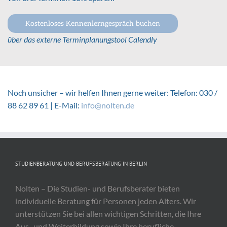
Kostenloses Kennenlerngespräch buchen
über das externe Terminplanungstool Calendly
Noch unsicher – wir helfen Ihnen gerne weiter: Telefon: 030 /
88 62 89 61 | E-Mail:
info@nolten.de
STUDIENBERATUNG UND BERUFSBERATUNG IN BERLIN
Nolten – Die Studien- und Berufsberater bieten
individuelle Beratung für Personen jeden Alters. Wir
unterstützen Sie bei allen wichtigen Schritten, die Ihre
Aus- und Weiterbildung sowie Ihre berufliche