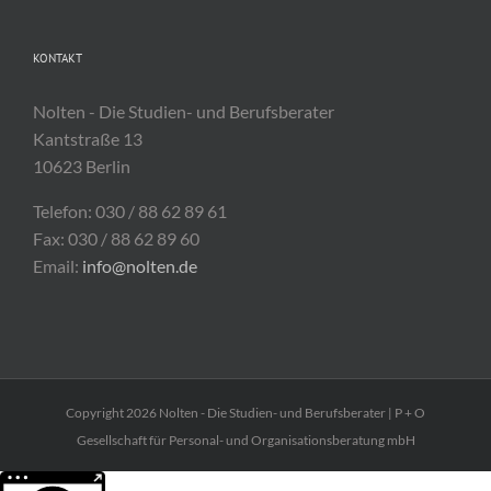
KONTAKT
Nolten - Die Studien- und Berufsberater
Kantstraße 13
10623 Berlin
Telefon: 030 / 88 62 89 61
Fax: 030 / 88 62 89 60
Email:
info@nolten.de
Copyright 2026 Nolten - Die Studien- und Berufsberater | P + O
Gesellschaft für Personal- und Organisationsberatung mbH
Weitere Informationen über den gesperrten Inhalt.