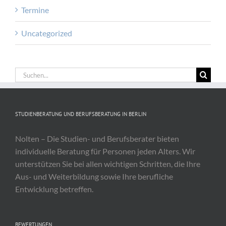
Termine
Uncategorized
Suche
nach:
STUDIENBERATUNG UND BERUFSBERATUNG IN BERLIN
Nolten – Die Studien- und Berufsberater bieten
individuelle Beratung für Personen jeden Alters. Wir
unterstützen Sie bei allen wichtigen Schritten, die Ihre
Aus- und Weiterbildung sowie Ihre berufliche
Entwicklung betreffen.
BEWERTUNGEN