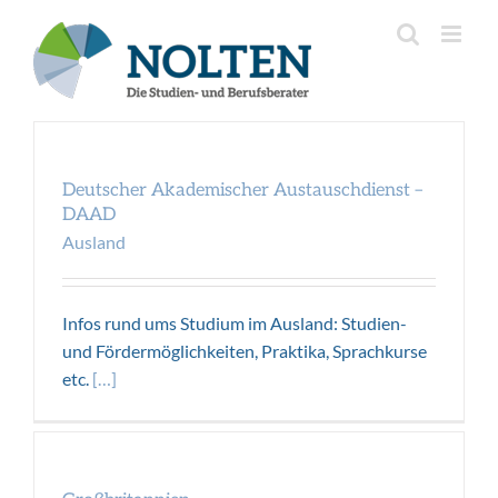
Inhalt
Zum
springen
Inhalt
springen
Deutscher
Akademischer
Austauschdienst
–
Deutscher Akademischer Austauschdienst –
DAAD
DAAD
Ausland
Ausland
Infos rund ums Studium im Ausland: Studien-
und Fördermöglichkeiten, Praktika, Sprachkurse
etc.
[…]
Großbritannien
Ausland