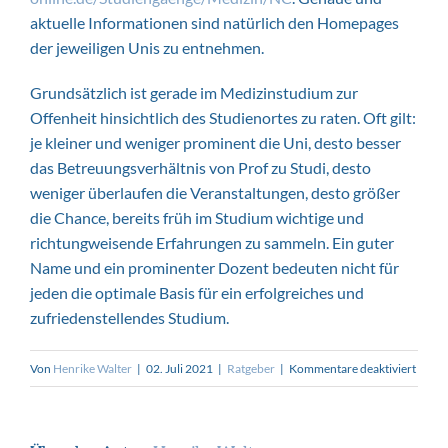
aktuelle Informationen sind natürlich den Homepages
der jeweiligen Unis zu entnehmen.
Grundsätzlich ist gerade im Medizinstudium zur
Offenheit hinsichtlich des Studienortes zu raten. Oft gilt:
je kleiner und weniger prominent die Uni, desto besser
das Betreuungsverhältnis von Prof zu Studi, desto
weniger überlaufen die Veranstaltungen, desto größer
die Chance, bereits früh im Studium wichtige und
richtungweisende Erfahrungen zu sammeln. Ein guter
Name und ein prominenter Dozent bedeuten nicht für
jeden die optimale Basis für ein erfolgreiches und
zufriedenstellendes Studium.
für
Von
Henrike Walter
|
02. Juli 2021
|
Ratgeber
|
Kommentare deaktiviert
Mediz
studi
–