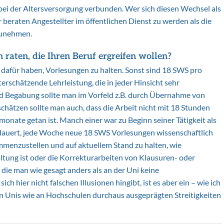
bei der Altersversorgung verbunden. Wer sich diesen Wechsel als
r beraten Angestellter im öffentlichen Dienst zu werden als die
zunehmen.
aten, die Ihren Beruf ergreifen wollen?
 dafür haben, Vorlesungen zu halten. Sonst sind 18 SWS pro
erschätzende Lehrleistung, die in jeder Hinsicht sehr
 Begabung sollte man im Vorfeld z.B. durch Übernahme von
chätzen sollte man auch, dass die Arbeit nicht mit 18 Stunden
nate getan ist. Manch einer war zu Beginn seiner Tätigkeit als
 dauert, jede Woche neue 18 SWS Vorlesungen wissenschaftlich
ammenzustellen und auf aktuellem Stand zu halten, wie
ltung ist oder die Korrekturarbeiten von Klausuren- oder
 die man wie gesagt anders als an der Uni keine
h hier nicht falschen Illusionen hingibt, ist es aber ein – wie ich
an Unis wie an Hochschulen durchaus ausgeprägten Streitigkeiten