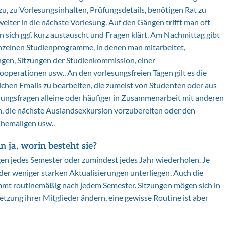
u, zu Vorlesungsinhalten, Prüfungsdetails, benötigen Rat zu
iter in die nächste Vorlesung. Auf den Gängen trifft man oft
 sich ggf. kurz austauscht und Fragen klärt. Am Nachmittag gibt
inzelnen Studienprogramme, in denen man mitarbeitet,
gen, Sitzungen der Studienkommission, einer
perationen usw.. An den vorlesungsfreien Tagen gilt es die
ichen Emails zu bearbeiten, die zumeist von Studenten oder aus
ngsfragen alleine oder häufiger in Zusammenarbeit mit anderen
n, die nächste Auslandsexkursion vorzubereiten oder den
Ehemaligen usw..
 ja, worin besteht sie?
en jedes Semester oder zumindest jedes Jahr wiederholen. Je
der weniger starken Aktualisierungen unterliegen. Auch die
mmt routinemäßig nach jedem Semester. Sitzungen mögen sich in
tzung ihrer Mitglieder ändern, eine gewisse Routine ist aber