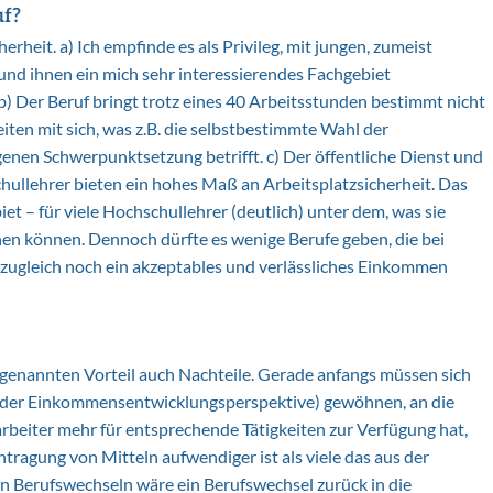
uf?
erheit. a) Ich empfinde es als Privileg, mit jungen, zumeist
und ihnen ein mich sehr interessierendes Fachgebiet
) Der Beruf bringt trotz eines 40 Arbeitsstunden bestimmt nicht
ten mit sich, was z.B. die selbstbestimmte Wahl der
igenen Schwerpunktsetzung betrifft. c) Der öffentliche Dienst und
ullehrer bieten ein hohes Maß an Arbeitsplatzsicherheit. Das
t – für viele Hochschullehrer (deutlich) unter dem, was sie
enen können. Dennoch dürfte es wenige Berufe geben, die bei
 zugleich noch ein akzeptables und verlässliches Einkommen
 genannten Vorteil auch Nachteile. Gerade anfangs müssen sich
lnder Einkommensentwicklungsperspektive) gewöhnen, an die
arbeiter mehr für entsprechende Tätigkeiten zur Verfügung hat,
ragung von Mitteln aufwendiger ist als viele das aus der
n Berufswechseln wäre ein Berufswechsel zurück in die