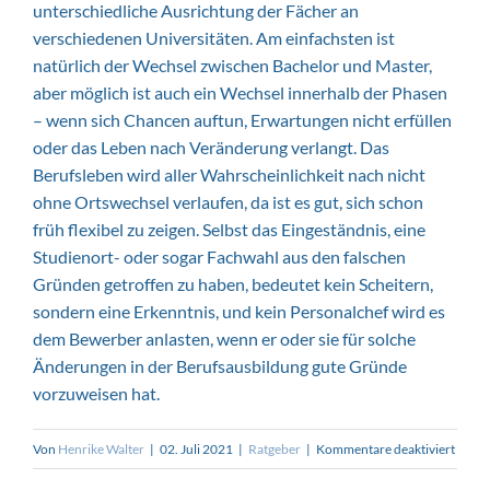
unterschiedliche Ausrichtung der Fächer an
verschiedenen Universitäten. Am einfachsten ist
natürlich der Wechsel zwischen Bachelor und Master,
aber möglich ist auch ein Wechsel innerhalb der Phasen
– wenn sich Chancen auftun, Erwartungen nicht erfüllen
oder das Leben nach Veränderung verlangt. Das
Berufsleben wird aller Wahrscheinlichkeit nach nicht
ohne Ortswechsel verlaufen, da ist es gut, sich schon
früh flexibel zu zeigen. Selbst das Eingeständnis, eine
Studienort- oder sogar Fachwahl aus den falschen
Gründen getroffen zu haben, bedeutet kein Scheitern,
sondern eine Erkenntnis, und kein Personalchef wird es
dem Bewerber anlasten, wenn er oder sie für solche
Änderungen in der Berufsausbildung gute Gründe
vorzuweisen hat.
für
Von
Henrike Walter
|
02. Juli 2021
|
Ratgeber
|
Kommentare deaktiviert
Studie