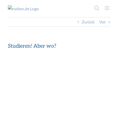
Inhalt
Zum
springen
Inhalt
springen
Zurück
Vor
Studieren! Aber wo?