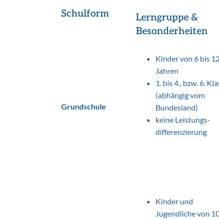
Schulform
Lerngruppe &
Besonderheiten
Kinder von 6 bis 1
Jahren
1. bis 4., bzw. 6. Kl
(abhängig vom
Grundschule
Bundesland)
keine Leistungs-
differenzierung
Kinder und
Jugendliche von 1