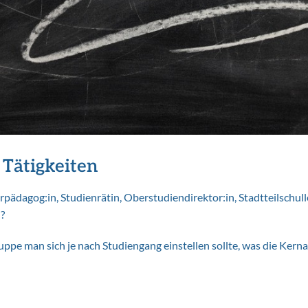
 Tätigkeiten
rpädagog:in, Studienrätin, Oberstudiendirektor:in, Stadtteilschull
?
gruppe man sich je nach Studiengang einstellen sollte, was die K