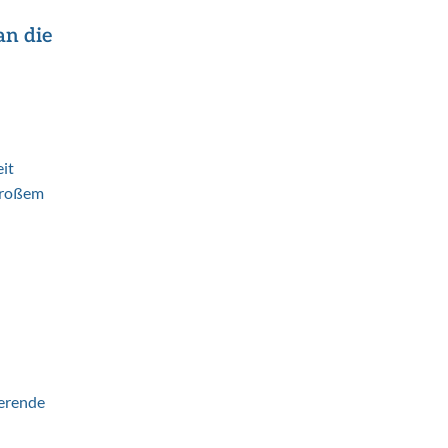
n die
it
 großem
ierende