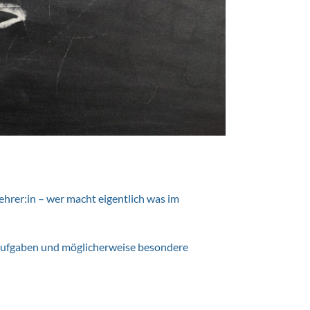
ehrer:in – wer macht eigentlich was im
ernaufgaben und möglicherweise besondere