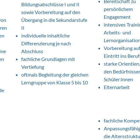
Bereitschaft zu
Bildungsabschlüsse I und II
persönlichem
sowie Vorbereitung auf den
Engagement
von
Übergang in die Sekundarstufe
intensives Train
ren
II
Arbeits- und
en
individuelle inhaltliche
Lernorganisatio
Differenzierung je nach
Vorbereitung au
ine
Abschluss
Eintritt ins Beru
en
fachliche Grundlagen mit
starke Orientier
Vertiefung
den Bedürfnisse
oftmals Begleitung der gleichen
Schüler:innen
Lerngruppe von Klasse 5 bis 10
Elternarbeit
de
fachliche Kompe
Anpassungsfähig
die Altersstrukt