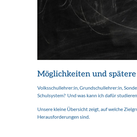
Möglichkeiten und spätere
Volksschullehrer:in, Grundschullehrer:in, Sonde
Schulsystem? Und was kann ich dafür studieren
Unsere kleine Übersicht zeigt, auf welche Ziel
Herausforderungen sind.