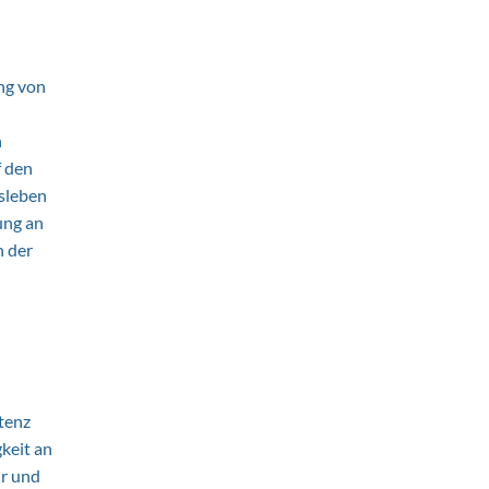
ing von
n
f den
fsleben
ung an
n der
tenz
keit an
ur und