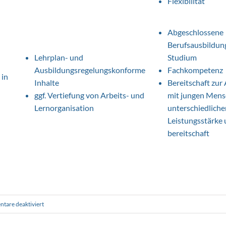
Flexibilität
Abgeschlossene
Berufsausbildun
Lehrplan- und
Studium
Ausbildungsregelungskonforme
Fachkompetenz
 in
Inhalte
Bereitschaft zur 
ggf. Vertiefung von Arbeits- und
mit jungen Men
Lernorganisation
unterschiedliche
Leistungsstärke 
bereitschaft
für
tare deaktiviert
Lehramt-