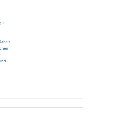
g +
Arbeit
schen
r
und -