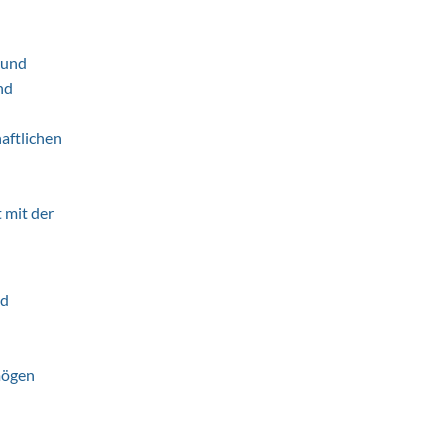
 und
nd
aftlichen
mit der
nd
mögen