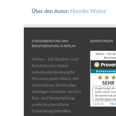
Über den Autor:
Henrike Walter
STUDIENBERATUNG UND
BEWERTUNGEN
BERUFSBERATUNG IN BERLIN
Nolten – Die Studien- und
Berufsberater bieten
individuelle Beratung für
Personen jeden Alters. Wir
unterstützen Sie bei allen
wichtigen Schritten, die Ihre
Aus- und Weiterbildung
sowie Ihre berufliche
Entwicklung betreffen.