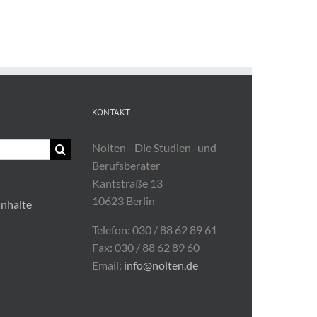
KONTAKT
Nolten - Die Studien- und
Berufsberater
Kantstraße 13
10623 Berlin
Inhalte
Telefon: 030 / 88 62 89 61
Fax: 030 / 88 62 89 60
Email:
info@nolten.de