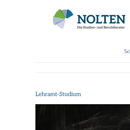
Inhalt
Zum
springen
Inhalt
springen
Sc
Lehramt-Studium