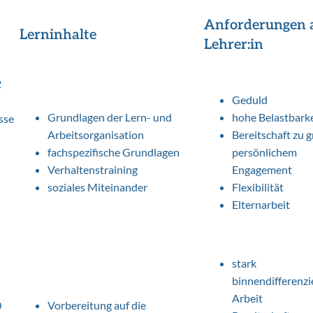
Anforderungen a
Lerninhalte
Lehrer:in
2
Geduld
Grundlagen der Lern- und
hohe Belastbarke
asse
Arbeitsorganisation
Bereitschaft zu
fachspezifische Grundlagen
persönlichem
Verhaltenstraining
Engagement
soziales Miteinander
Flexibilität
Elternarbeit
stark
binnendifferenz
Arbeit
0
Vorbereitung auf die