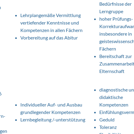
Bedürfnisse der
0
Lerngruppe
Lehrplangemäße Vermittlung
hoher Prüfungs-
vertiefender Kenntnisse und
Korrekturaufwa
Kompetenzen in allen Fächern
insbesondere in
Vorbereitung auf das Abitur
geisteswissensch
Fächern
Bereitschaft zur
Zusammenarbeit 
Elternschaft
diagnostische u
6
didaktische
Individueller Auf- und Ausbau
Kompetenzen
grundlegender Kompetenzen
Einfühlungsver
rn-
Lernbegleitung /-unterstützung
Geduld
Toleranz
gen