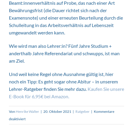
Beamt:innenverhältnis auf Probe, das nach einer Art
Bewährungsfrist (die Dauer richtet sich nach der
Examensnote) und einer erneuten Beurteilung durch die
Schulleitung in das Arbeitsverhältnis auf Lebenszeit
umgewandelt werden kann.
Wie wird man also Lehrer:in? Fünf Jahre Studium +
anderthalb Jahre Referendariat und schwupps, ist man
am Ziel.
Und weil keine Regel ohne Ausnahme gültig ist, hier
noch ein Tipp: Es geht sogar ohne Abitur – in unserem
Lehrer-Ratgeber finden Sie mehr dazu.
Kaufen Sie unsere
E-Book für 6,95€ bei Amazon.
Von
Henrike Walter
|
20. Oktober 2021
|
Ratgeber
|
Kommentare
für
deaktiviert
Der